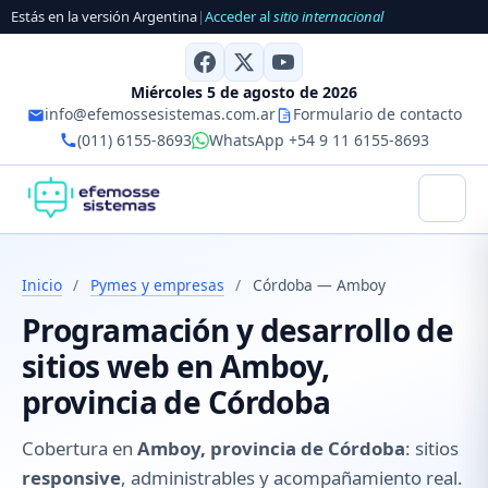
Estás en la versión Argentina
|
Acceder al
sitio internacional
Miércoles 5 de agosto de 2026
info@efemossesistemas.com.ar
Formulario de contacto
(011) 6155-8693
WhatsApp +54 9 11 6155-8693
Inicio
/
Pymes y empresas
/
Córdoba — Amboy
Programación y desarrollo de
sitios web en Amboy,
provincia de Córdoba
Cobertura en
Amboy, provincia de Córdoba
: sitios
responsive
, administrables y acompañamiento real.