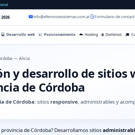
ional
info@efemossesistemas.com.ar
Formulario de contact
 2026
💻
Desarrollo web
📈
Posicionamiento
☁️
Hosting
🌐
Dominios
🎓
Cu
rdoba — Alicia
 y desarrollo de sitios
incia de Córdoba
cia de Córdoba
: sitios
responsive
, administrables y acom
, provincia de Córdoba? Desarrollamos sitios
administrab