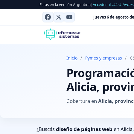
Estás en la versión Argentina
|
Acceder al
sitio internac
Jueves 6 de agosto de
Inicio
/
Pymes y empresas
/
Có
Programación
Alicia, prov
Cobertura en
Alicia, provin
¿Buscás
diseño de páginas web
en Alicia