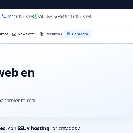
o
(011) 6155-8693
WhatsApp +54 9 11 6155-8693
📚
Recursos
rsos
✉️
Newsletter
💬
Contacto
 web en
pañamiento real.
les
, con
SSL y hosting
, orientados a