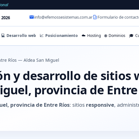
ional
info@efemossesistemas.com.ar
Formulario de contact
 2026
💻
Desarrollo web
📈
Posicionamiento
☁️
Hosting
🌐
Dominios
🎓
Cu
tre Ríos — Aldea San Miguel
 y desarrollo de sitios
guel, provincia de Entre
el, provincia de Entre Ríos
: sitios
responsive
, administ