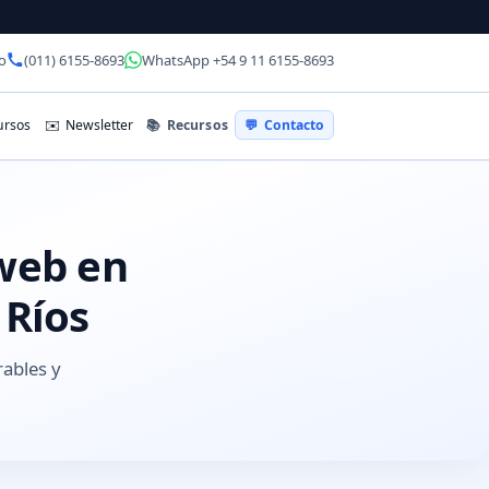
o
(011) 6155-8693
WhatsApp +54 9 11 6155-8693
📚
Recursos
rsos
✉️
Newsletter
💬
Contacto
 web en
 Ríos
rables y