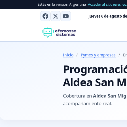
Estás en la versión Argentina
|
Acceder al
sitio internac
Jueves 6 de agosto de
Inicio
/
Pymes y empresas
/
En
Programación
Aldea San Mi
Cobertura en
Aldea San Migu
acompañamiento real.