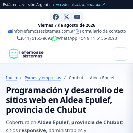
Estás en la versión Argentina
|
Acceder al
sitio internacional
Viernes 7 de agosto de 2026
info@efemossesistemas.com.ar
Formulario de contacto
(011) 6155-8693
WhatsApp +54 9 11 6155-8693
Inicio
/
Pymes y empresas
/
Chubut — Aldea Epulef
Programación y desarrollo de
sitios web en Aldea Epulef,
provincia de Chubut
Cobertura en
Aldea Epulef, provincia de Chubut
:
sitios
responsive
, administrables y