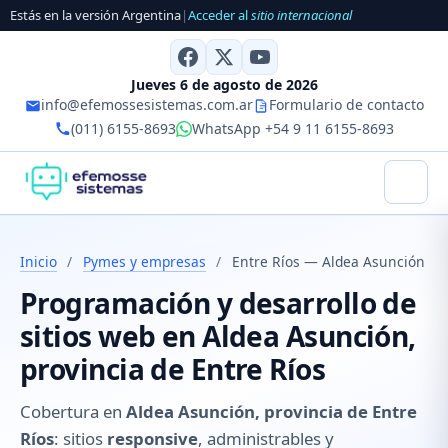
Estás en la versión Argentina
|
Acceder al
sitio internacional
Jueves 6 de agosto de 2026
info@efemossesistemas.com.ar
Formulario de contacto
(011) 6155-8693
WhatsApp +54 9 11 6155-8693
Inicio
/
Pymes y empresas
/
Entre Ríos — Aldea Asunción
Programación y desarrollo de
sitios web en Aldea Asunción,
provincia de Entre Ríos
Cobertura en
Aldea Asunción, provincia de Entre
Ríos
: sitios
responsive
, administrables y