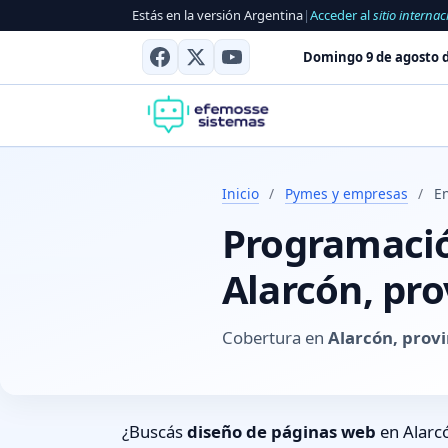
Estás en la versión Argentina
|
Acceder al
sitio internac
Domingo 9 de agosto d
Inicio
/
Pymes y empresas
/
En
Programación
Alarcón, pro
Cobertura en
Alarcón, provi
¿Buscás
diseño de páginas web
en Alarcó