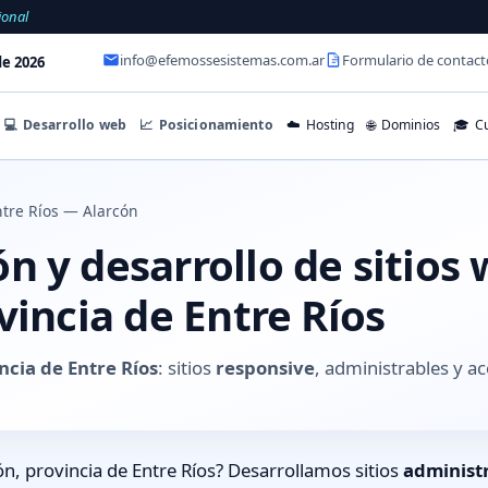
ional
info@efemossesistemas.com.ar
Formulario de contact
e 2026
💻
Desarrollo web
📈
Posicionamiento
☁️
Hosting
🌐
Dominios
🎓
Cu
tre Ríos — Alarcón
 y desarrollo de sitios
vincia de Entre Ríos
ncia de Entre Ríos
: sitios
responsive
, administrables y 
n, provincia de Entre Ríos? Desarrollamos sitios
administ