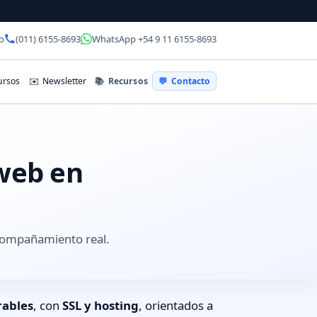
o
(011) 6155-8693
WhatsApp +54 9 11 6155-8693
📚
Recursos
rsos
✉️
Newsletter
💬
Contacto
 web en
acompañamiento real.
rables
, con
SSL y hosting
, orientados a