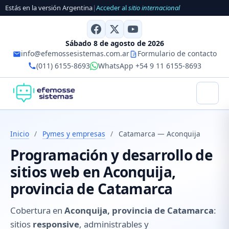
Estás en la versión Argentina
|
Acceder al
sitio internacional
Sábado 8 de agosto de 2026
info@efemossesistemas.com.ar
Formulario de contacto
(011) 6155-8693
WhatsApp +54 9 11 6155-8693
Inicio
/
Pymes y empresas
/
Catamarca — Aconquija
Programación y desarrollo de
sitios web en Aconquija,
provincia de Catamarca
Cobertura en
Aconquija, provincia de Catamarca
:
sitios
responsive
, administrables y