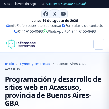
Estás en la versión Argentina
|
Acceder al
sitio internacional
Lunes 10 de agosto de 2026
info@efemossesistemas.com.ar
Formulario de contacto
(011) 6155-8693
WhatsApp +54 9 11 6155-8693
Inicio
/
Pymes y empresas
/
Buenos Aires-GBA —
Acassuso
Programación y desarrollo de
sitios web en Acassuso,
provincia de Buenos Aires-
GBA