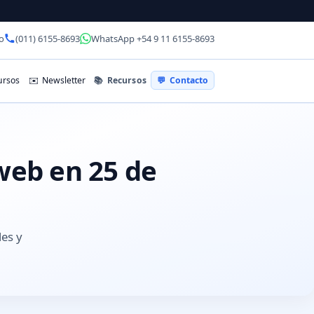
o
(011) 6155-8693
WhatsApp +54 9 11 6155-8693
📚
Recursos
rsos
✉️
Newsletter
💬
Contacto
web en 25 de
les y