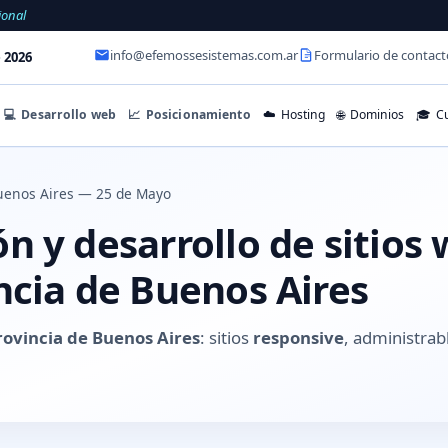
ional
info@efemossesistemas.com.ar
Formulario de contact
 2026
💻
Desarrollo web
📈
Posicionamiento
☁️
Hosting
🌐
Dominios
🎓
Cu
uenos Aires — 25 de Mayo
 y desarrollo de sitios 
ncia de Buenos Aires
rovincia de Buenos Aires
: sitios
responsive
, administrab