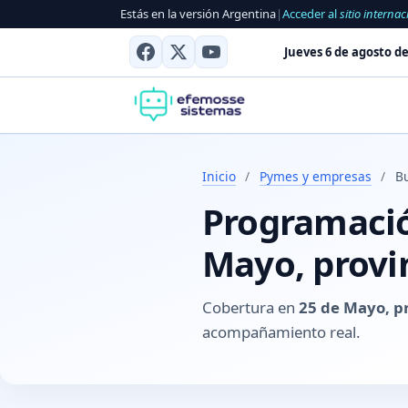
Estás en la versión Argentina
|
Acceder al
sitio internac
Jueves 6 de agosto de
Inicio
/
Pymes y empresas
/
B
Programación
Mayo, provi
Cobertura en
25 de Mayo, p
acompañamiento real.