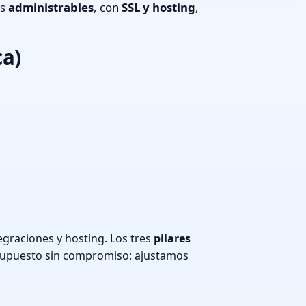
os
administrables
, con
SSL y hosting
,
ca)
graciones y hosting. Los tres
pilares
supuesto sin compromiso: ajustamos