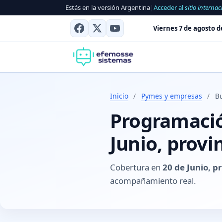
Estás en la versión Argentina
|
Acceder al
sitio internac
Viernes 7 de agosto d
Inicio
/
Pymes y empresas
/
Bu
Programación
Junio, provi
Cobertura en
20 de Junio, p
acompañamiento real.