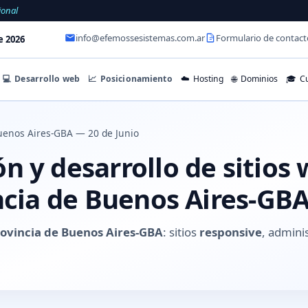
ional
info@efemossesistemas.com.ar
Formulario de contact
e 2026
💻
Desarrollo web
📈
Posicionamiento
☁️
Hosting
🌐
Dominios
🎓
Cu
enos Aires-GBA — 20 de Junio
 y desarrollo de sitios 
ncia de Buenos Aires-GB
rovincia de Buenos Aires-GBA
: sitios
responsive
, admini