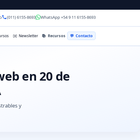
o
(011) 6155-8693
WhatsApp +54 9 11 6155-8693
📚
Recursos
rsos
✉️
Newsletter
💬
Contacto
web en 20 de
A
strables y