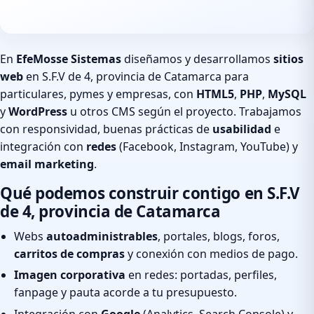
En
EfeMosse Sistemas
diseñamos y desarrollamos
sitios
web
en S.F.V de 4, provincia de Catamarca para
particulares, pymes y empresas, con
HTML5
,
PHP
,
MySQL
y
WordPress
u otros CMS según el proyecto. Trabajamos
con responsividad, buenas prácticas de
usabilidad
e
integración con
redes
(Facebook, Instagram, YouTube) y
email marketing
.
Qué podemos construir contigo en S.F.V
de 4, provincia de Catamarca
Webs
autoadministrables
, portales, blogs, foros,
carritos de compras
y conexión con medios de pago.
Imagen corporativa
en redes: portadas, perfiles,
fanpage y pauta acorde a tu presupuesto.
Integración con
Google
(Analytics, Search Console) y