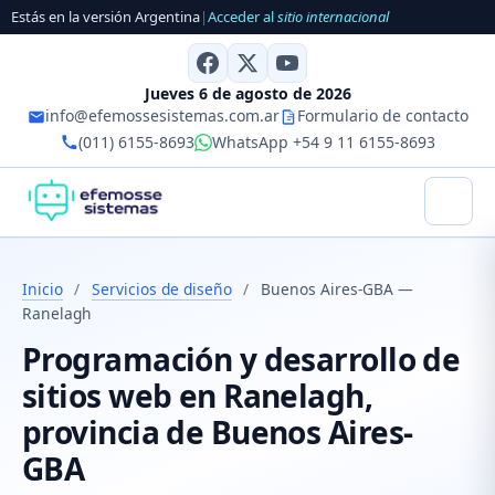
Estás en la versión Argentina
|
Acceder al
sitio internacional
Jueves 6 de agosto de 2026
info@efemossesistemas.com.ar
Formulario de contacto
(011) 6155-8693
WhatsApp +54 9 11 6155-8693
Inicio
/
Servicios de diseño
/
Buenos Aires-GBA —
Ranelagh
Programación y desarrollo de
sitios web en Ranelagh,
provincia de Buenos Aires-
GBA