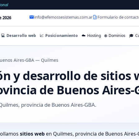
ional
info@efemossesistemas.com.ar
Formulario de contact
e 2026
💻
Desarrollo web
📈
Posicionamiento
☁️
Hosting
🌐
Dominios
🎓
Cu
uenos Aires-GBA — Quilmes
 y desarrollo de sitios
ovincia de Buenos Aires
Quilmes, provincia de Buenos Aires-GBA.
rollamos
sitios web
en Quilmes, provincia de Buenos Aires-