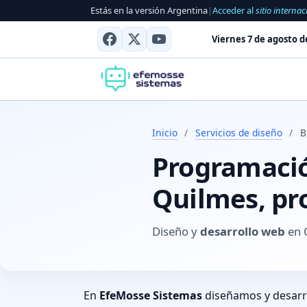
Estás en la versión Argentina
|
Acceder al
sitio internac
Viernes 7 de agosto d
Inicio
/
Servicios de diseño
/
B
Programación
Quilmes, pr
Diseño y
desarrollo web
en 
En
EfeMosse Sistemas
diseñamos y desar