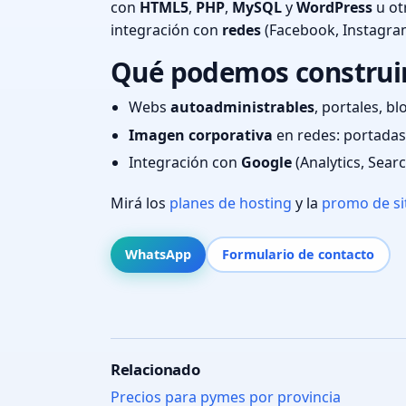
con
HTML5
,
PHP
,
MySQL
y
WordPress
u ot
integración con
redes
(Facebook, Instagra
Qué podemos construir
Webs
autoadministrables
, portales, bl
Imagen corporativa
en redes: portadas,
Integración con
Google
(Analytics, Sear
Mirá los
planes de hosting
y la
promo de si
WhatsApp
Formulario de contacto
Relacionado
Precios para pymes por provincia