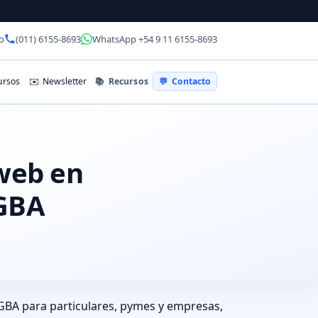
o
(011) 6155-8693
WhatsApp +54 9 11 6155-8693
📚
Recursos
rsos
✉️
Newsletter
💬
Contacto
 web en
-GBA
GBA para particulares, pymes y empresas,