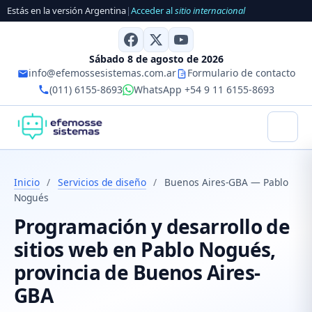
Estás en la versión Argentina
|
Acceder al
sitio internacional
Sábado 8 de agosto de 2026
info@efemossesistemas.com.ar
Formulario de contacto
(011) 6155-8693
WhatsApp +54 9 11 6155-8693
Inicio
/
Servicios de diseño
/
Buenos Aires-GBA — Pablo
Nogués
Programación y desarrollo de
sitios web en Pablo Nogués,
provincia de Buenos Aires-
GBA