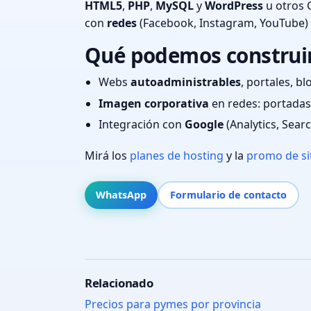
HTML5
,
PHP
,
MySQL
y
WordPress
u otros 
con
redes
(Facebook, Instagram, YouTube)
Qué podemos construir c
Webs
autoadministrables
, portales, bl
Imagen corporativa
en redes: portadas,
Integración con
Google
(Analytics, Sear
Mirá los
planes de hosting
y la
promo de si
WhatsApp
Formulario de contacto
Relacionado
Precios para pymes por provincia