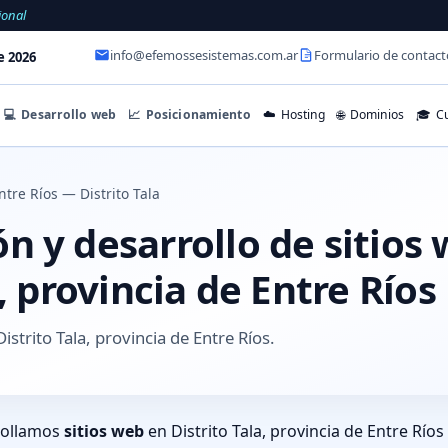
ional
info@efemossesistemas.com.ar
Formulario de contact
e 2026
💻
Desarrollo web
📈
Posicionamiento
☁️
Hosting
🌐
Dominios
🎓
Cu
ntre Ríos — Distrito Tala
 y desarrollo de sitios
a, provincia de Entre Ríos
istrito Tala, provincia de Entre Ríos.
rollamos
sitios web
en Distrito Tala, provincia de Entre Río