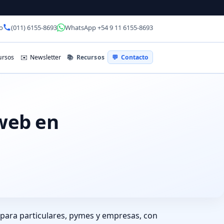
o
(011) 6155-8693
WhatsApp +54 9 11 6155-8693
📚
Recursos
rsos
✉️
Newsletter
💬
Contacto
 web en
s para particulares, pymes y empresas, con