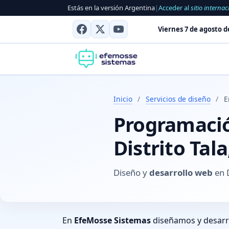
Estás en la versión Argentina
|
Acceder al
sitio internac
Viernes 7 de agosto d
Inicio
/
Servicios de diseño
/
E
Programación
Distrito Tal
Diseño y
desarrollo web
en D
En
EfeMosse Sistemas
diseñamos y desar