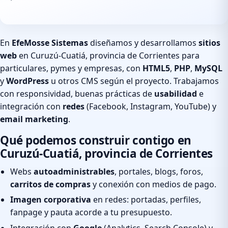
En
EfeMosse Sistemas
diseñamos y desarrollamos
sitios
web
en Curuzú-Cuatiá, provincia de Corrientes para
particulares, pymes y empresas, con
HTML5
,
PHP
,
MySQL
y
WordPress
u otros CMS según el proyecto. Trabajamos
con responsividad, buenas prácticas de
usabilidad
e
integración con
redes
(Facebook, Instagram, YouTube) y
email marketing
.
Qué podemos construir contigo en
Curuzú-Cuatiá, provincia de Corrientes
Webs
autoadministrables
, portales, blogs, foros,
carritos de compras
y conexión con medios de pago.
Imagen corporativa
en redes: portadas, perfiles,
fanpage y pauta acorde a tu presupuesto.
Integración con
Google
(Analytics, Search Console) y