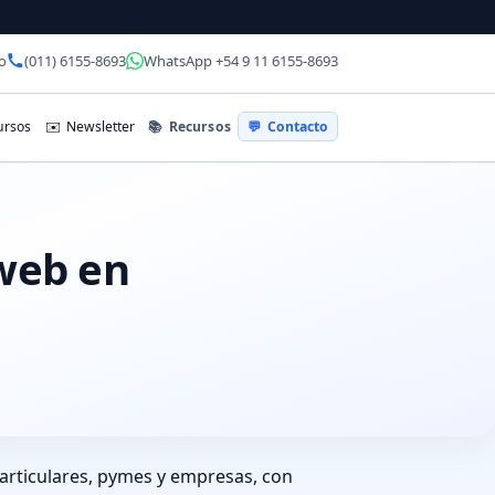
o
(011) 6155-8693
WhatsApp +54 9 11 6155-8693
📚
Recursos
rsos
✉️
Newsletter
💬
Contacto
 web en
articulares, pymes y empresas, con