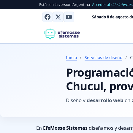
Estás en la versión Argentina
|
Acceder al
sitio internac
Sábado 8 de agosto d
Inicio
/
Servicios de diseño
/
C
Programación
Chucul, pro
Diseño y
desarrollo web
en 
En
EfeMosse Sistemas
diseñamos y desar