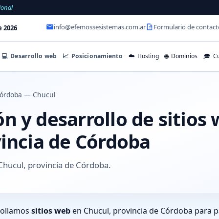
ional
info@efemossesistemas.com.ar
Formulario de contact
e 2026
💻
Desarrollo web
📈
Posicionamiento
☁️
Hosting
🌐
Dominios
🎓
Cu
órdoba — Chucul
 y desarrollo de sitios
vincia de Córdoba
Chucul, provincia de Córdoba.
rollamos
sitios web
en Chucul, provincia de Córdoba para p