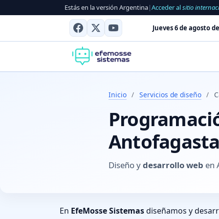
Estás en la versión Argentina
|
Acceder al
sitio internac
Jueves 6 de agosto de
Inicio
/
Servicios de diseño
/
C
Programación
Antofagasta
Diseño y
desarrollo web
en 
En
EfeMosse Sistemas
diseñamos y desar