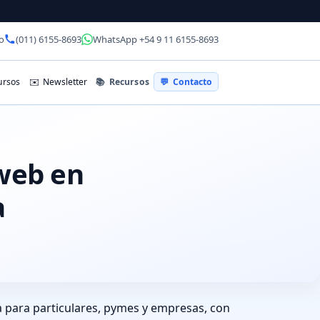
o
(011) 6155-8693
WhatsApp +54 9 11 6155-8693
📚
Recursos
rsos
✉️
Newsletter
💬
Contacto
 web en
a
 para particulares, pymes y empresas, con