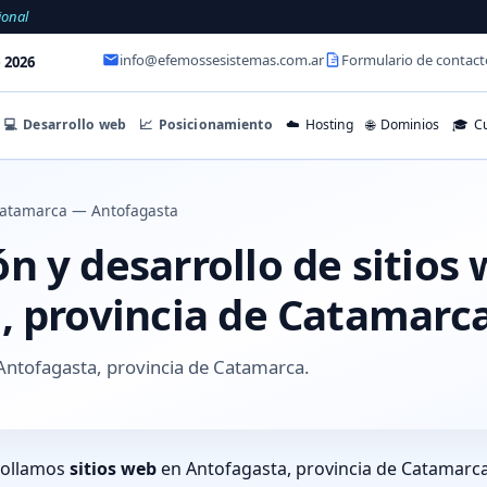
ional
info@efemossesistemas.com.ar
Formulario de contact
 2026
💻
Desarrollo web
📈
Posicionamiento
☁️
Hosting
🌐
Dominios
🎓
Cu
atamarca — Antofagasta
 y desarrollo de sitios
, provincia de Catamarc
Antofagasta, provincia de Catamarca.
rollamos
sitios web
en Antofagasta, provincia de Catamarca