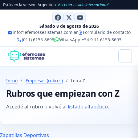
Estás en la versión Argentina
|
Acceder al
sitio internacional
Sábado 8 de agosto de 2026
info@efemossesistemas.com.ar
Formulario de contacto
(011) 6155-8693
WhatsApp +54 9 11 6155-8693
Inicio
/
Empresas (rubros)
/
Letra Z
Rubros que empiezan con Z
Accedé al rubro o volvé al
listado alfabético
.
Zapatillas Deportivas