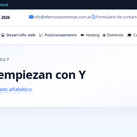
ional
info@efemossesistemas.com.ar
Formulario de contact
 2026
💻
Desarrollo web
📈
Posicionamiento
☁️
Hosting
🌐
Dominios
🎓
Cu
tra Y
empiezan con Y
tado alfabético
.