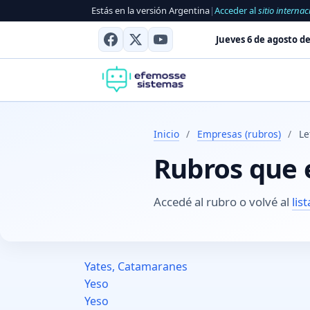
Estás en la versión Argentina
|
Acceder al
sitio internac
Jueves 6 de agosto de
Inicio
/
Empresas (rubros)
/
Le
Rubros que 
Accedé al rubro o volvé al
lis
Yates, Catamaranes
Yeso
Yeso