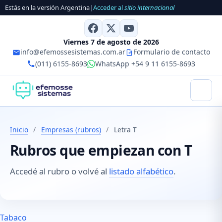
Estás en la versión Argentina
|
Acceder al
sitio internacional
Viernes 7 de agosto de 2026
info@efemossesistemas.com.ar
Formulario de contacto
(011) 6155-8693
WhatsApp +54 9 11 6155-8693
Inicio
/
Empresas (rubros)
/
Letra T
Rubros que empiezan con T
Accedé al rubro o volvé al
listado alfabético
.
Tabaco