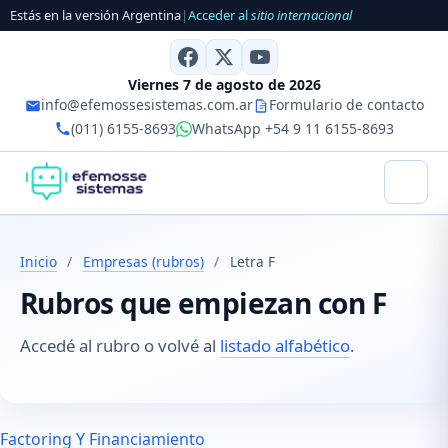
Estás en la versión Argentina
|
Acceder al
sitio internacional
Viernes 7 de agosto de 2026
info@efemossesistemas.com.ar
Formulario de contacto
(011) 6155-8693
WhatsApp +54 9 11 6155-8693
Inicio
/
Empresas (rubros)
/
Letra F
Rubros que empiezan con F
Accedé al rubro o volvé al
listado alfabético
.
Factoring Y Financiamiento