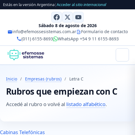
Estás en la versión Argentina
|
Acceder al
sitio internacional
Sábado 8 de agosto de 2026
info@efemossesistemas.com.ar
Formulario de contacto
(011) 6155-8693
WhatsApp +54 9 11 6155-8693
Inicio
/
Empresas (rubros)
/
Letra C
Rubros que empiezan con C
Accedé al rubro o volvé al
listado alfabético
.
Cabinas Telefónicas