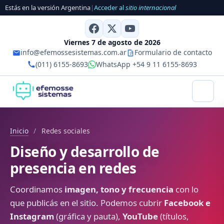
Estás en la versión Argentina
|
Acceder al
sitio internacional
Viernes 7 de agosto de 2026
info@efemossesistemas.com.ar
Formulario de contacto
(011) 6155-8693
WhatsApp +54 9 11 6155-8693
Inicio
/
Redes sociales
Diseño y desarrollo de
presencia en redes
Coordinamos
imagen, tono y frecuencia
con lo
que publicás en el sitio. Podemos cubrir
Facebook e
Instagram
(gráfica y pauta),
YouTube
(títulos,