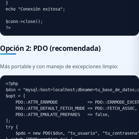
}

echo "Conexión exitosa";

$conn->close();

?>
Opción 2: PDO (recomendada)
Más portable y con manejo de excepciones limpio:
<?php

$dsn = "mysql:host=localhost;dbname=tu_base_de_datos;c
$opt = [

    PDO::ATTR_ERRMODE            => PDO::ERRMODE_EXCEP
    PDO::ATTR_DEFAULT_FETCH_MODE => PDO::FETCH_ASSOC,

    PDO::ATTR_EMULATE_PREPARES   => false,

];

try {

    $pdo = new PDO($dsn, "tu_usuario", "tu_contrasena"