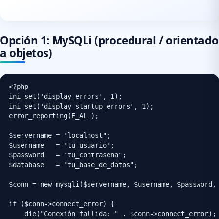
Opción 1: MySQLi (procedural / orientado
a objetos)
<?php

ini_set('display_errors', 1);

ini_set('display_startup_errors', 1);

error_reporting(E_ALL);

$servername = "localhost";

$username   = "tu_usuario";

$password   = "tu_contrasena";

$database   = "tu_base_de_datos";

$conn = new mysqli($servername, $username, $password, 
if ($conn->connect_error) {

    die("Conexión fallida: " . $conn->connect_error);
