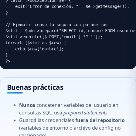
} catch (PDOException $e) {

    exit("Error de conexión: " . $e->getMessage());

}

// Ejemplo: consulta segura con parámetros

$stmt = $pdo->prepare("SELECT id, nombre FROM usuarios
$stmt->execute([$_POST['email'] ?? '']);

foreach ($stmt as $row) {

    echo $row['nombre'];

}

?>
Buenas prácticas
Nunca
concatenar variables del usuario en
consultas SQL: usá
prepared statements
.
Guardá las credenciales
fuera del repositorio
(variables de entorno o archivo de config no
versionado).