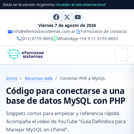
Estás en la versión Argentina
|
Acceder al
sitio internacional
Viernes 7 de agosto de 2026
info@efemossesistemas.com.ar
Formulario de contacto
(011) 6155-8693
WhatsApp +54 9 11 6155-8693
Inicio
/
Recursos web
/
Conectar PHP a MySQL
Código para conectarse a una
base de datos MySQL con PHP
Snippets cortos para empezar y referencia rápida.
Acompaña el video de YouTube “Guía Definitiva para
Manejar MySQL en cPanel”.